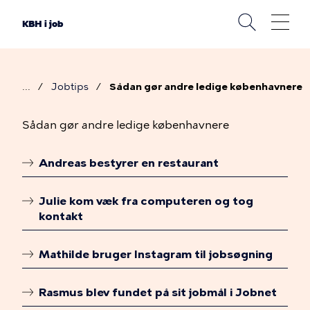
Gå
til
KBH i job
hovedindhold
Jobtips
Sådan gør andre ledige københavnere
Brødkrumme
Sådan
Sådan gør andre ledige københavnere
gør
Andreas bestyrer en restaurant
andre
Linkoversigt
ledige
Julie kom væk fra computeren og tog
københavnere
kontakt
Mathilde bruger Instagram til jobsøgning
Rasmus blev fundet på sit jobmål i Jobnet