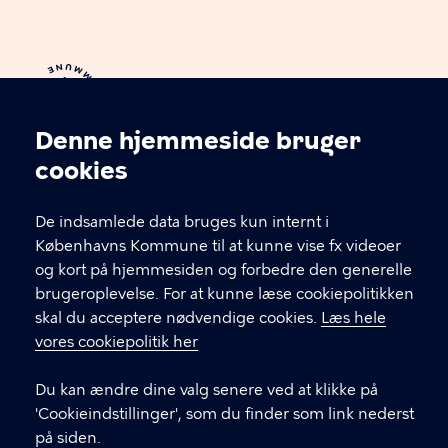
Denne hjemmeside bruger
Cookieindstillinger
cookies
KBH i job
De indsamlede data bruges kun internt i
Københavns Kommune til at kunne vise fx videoer
Jobcenter København
og kort på hjemmesiden og forbedre den generelle
brugeroplevelse. For at kunne læse cookiepolitikken
KONTAKT
skal du acceptere nødvendige cookies.
Læs hele
vores cookiepolitik her
Kontakt Jobcenter København
Du kan ændre dine valg senere ved at klikke på
Gammel Køge Landevej 43
'Cookieindstillinger', som du finder som link nederst
2500 Valby
på siden.
Danmark