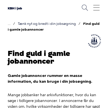
Gå
til
KBH i job
hovedindhold
Tænk nyt og bredt i din jobsøgning
Find guld
Brødkrumme
i gamle jobannoncer
Find guld i gamle
jobannoncer
Gamle jobannoncer rummer en masse
information, du kan bruge i din jobsøgning.
Mange jobbanker har arkivfunktioner, hvor du kan
søge i tidligere jobannoncer. I annoncerne får du
viden om, hvilke virksomheder der tidligere har søgt