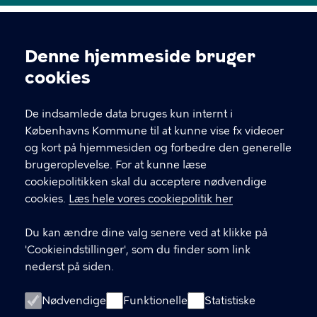
Denne hjemmeside bruger
Cookieindstillinger
cookies
De indsamlede data bruges kun internt i
KBH i job
Københavns Kommune til at kunne vise fx videoer
og kort på hjemmesiden og forbedre den generelle
Jobcenter København
brugeroplevelse. For at kunne læse
cookiepolitikken skal du acceptere nødvendige
KONTAKT
cookies.
Læs hele vores cookiepolitik her
Kontakt Jobcenter København
Du kan ændre dine valg senere ved at klikke på
'Cookieindstillinger', som du finder som link
Gammel Køge Landevej 43
nederst på siden.
2500 Valby
Danmark
Nødvendige
Funktionelle
Statistiske
+45 82 56 56 82